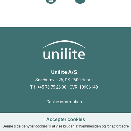
Unilite A/S
Snæbumvej 26, DK-9500 Hobro
Tlf. +45 76 75 26 00 • CVR: 10906148
Cookie information
Unilite Norge AS
Accepter cookies
Denne side benytter cookies til at vise brugen af hjemmesiden og for at forbedre
Drøbakveien 213, 1433 Ås