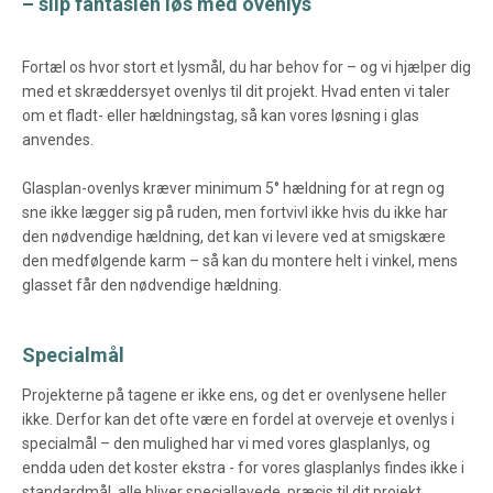
– slip fantasien løs med ovenlys
Fortæl os hvor stort et lysmål, du har behov for – og vi hjælper dig
med et skræddersyet ovenlys til dit projekt. Hvad enten vi taler
om et fladt- eller hældningstag, så kan vores løsning i glas
anvendes.
Glasplan-ovenlys kræver minimum 5° hældning for at regn og
sne ikke lægger sig på ruden, men fortvivl ikke hvis du ikke har
den nødvendige hældning, det kan vi levere ved at smigskære
den medfølgende karm – så kan du montere helt i vinkel, mens
glasset får den nødvendige hældning.
Specialmål
Projekterne på tagene er ikke ens, og det er ovenlysene heller
ikke. Derfor kan det ofte være en fordel at overveje et ovenlys i
specialmål – den mulighed har vi med vores glasplanlys, og
endda uden det koster ekstra - for vores glasplanlys findes ikke i
standardmål, alle bliver speciallavede, præcis til dit projekt.