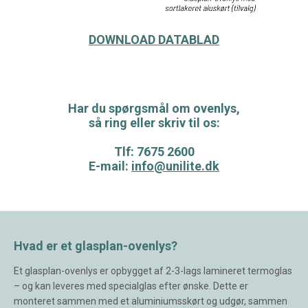
DOWNLOAD DATABLAD
Har du spørgsmål om ovenlys,
så ring eller skriv til os:
Tlf: 7675 2600
E-mail:
info@unilite.dk
Hvad er et glasplan-ovenlys?
Et glasplan-ovenlys er opbygget af 2-3-lags lamineret termoglas
– og kan leveres med specialglas efter ønske. Dette er
monteret sammen med et aluminiumsskørt og udgør, sammen