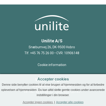
Unilite A/S
Snæbumvej 26, DK-9500 Hobro
Tlf. +45 76 75 26 00 • CVR: 10906148
Cookie information
Unilite Norge AS
Accepter cookies
Denne side benytter cookies til at vise brugen af hjemmesiden og for at forbedre
Drøbakveien 213, 1433 Ås
oplevelsen af hjemmesiden. Du kan altid slette gemte cookies under avancerede
Tlf. +47 48 89 68 33 • ORG: 922733147
indstillinger i din browser.
Accepter ingen cookies
|
Accepter alle cookies