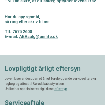
– vi kan sikre, at dit anlæg opfylder lovens krav
Har du spørgsmål,
så ring eller skriv til os:
Tlf: 7675 2600
E-mail:
ABVsalg@unilite.dk
Lovpligtigt årligt eftersyn
Loven kræver desuden et årligt forebyggende serviceeftersyn,
logbog og attest til Beredskabsstyrelsen.
Unilite har specialiseret sig i disse
eftersyn
.
Serviceaftale