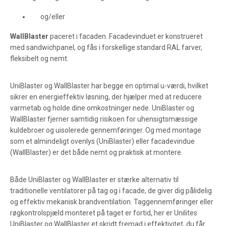
og/eller
WallBlaster
paceret i facaden. Facadevinduet er konstrueret
med sandwichpanel, og fås i forskellige standard RAL farver,
fleksibelt og nemt.
UniBlaster og WallBlaster har begge en optimal u-værdi, hvilket
sikrer en energieffektiv løsning, der hjælper med at reducere
varmetab og holde dine omkostninger nede. UniBlaster og
WallBlaster fjerner samtidig risikoen for uhensigtsmæssige
kuldebroer og uisolerede gennemføringer. Og med montage
som et almindeligt ovenlys (UniBlaster) eller facadevindue
(WallBlaster) er det både nemt og praktisk at montere.
Både UniBlaster og WallBlaster er stærke alternativ til
traditionelle ventilatorer på tag og i facade, de giver dig pålidelig
og effektiv mekanisk brandventilation. Taggennemføringer eller
røgkontrolspjæld monteret på taget er fortid, her er Unilites
UniBlaster og WallBlaster et skridt fremad i effektivitet, du får