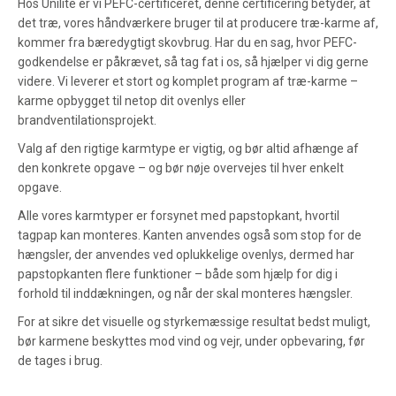
Hos Unilite er vi PEFC-certificeret, denne certificering betyder, at
det træ, vores håndværkere bruger til at producere træ-karme af,
kommer fra bæredygtigt skovbrug. Har du en sag, hvor PEFC-
godkendelse er påkrævet, så tag fat i os, så hjælper vi dig gerne
videre. Vi leverer et stort og komplet program af træ-karme –
karme opbygget til netop dit ovenlys eller
brandventilationsprojekt.
Valg af den rigtige karmtype er vigtig, og bør altid afhænge af
den konkrete opgave – og bør nøje overvejes til hver enkelt
opgave.
Alle vores karmtyper er forsynet med papstopkant, hvortil
tagpap kan monteres. Kanten anvendes også som stop for de
hængsler, der anvendes ved oplukkelige ovenlys, dermed har
papstopkanten flere funktioner – både som hjælp for dig i
forhold til inddækningen, og når der skal monteres hængsler.
For at sikre det visuelle og styrkemæssige resultat bedst muligt,
bør karmene beskyttes mod vind og vejr, under opbevaring, før
de tages i brug.