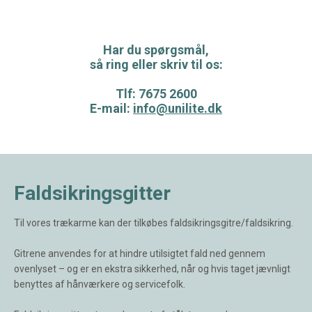
Har du spørgsmål,
så ring eller skriv til os:
Tlf: 7675 2600
E-mail:
info@unilite.dk
Faldsikringsgitter
Til vores trækarme kan der tilkøbes faldsikringsgitre/faldsikring.
Gitrene anvendes for at hindre utilsigtet fald ned gennem
ovenlyset – og er en ekstra sikkerhed, når og hvis taget jævnligt
benyttes af hånværkere og servicefolk.