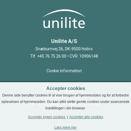
Unilite A/S
Snæbumvej 26, DK-9500 Hobro
Tlf. +45 76 75 26 00 • CVR: 10906148
Cookie information
Unilite Norge AS
Accepter cookies
Denne side benytter cookies til at vise brugen af hjemmesiden og for at forbedre
Drøbakveien 213, 1433 Ås
oplevelsen af hjemmesiden. Du kan altid slette gemte cookies under avancerede
Tlf. +47 48 89 68 33 • ORG: 922733147
indstillinger i din browser.
Accepter ingen cookies
|
Accepter alle cookies
Læs mere her