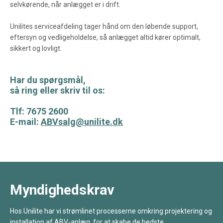
selvkørende, når anlægget er i drift.
Unilites serviceafdeling tager hånd om den løbende support,
eftersyn og vedligeholdelse, så anlægget altid kører optimalt,
sikkert og lovligt.
Har du spørgsmål,
så ring eller skriv til os:
Tlf: 7675 2600
E-mail:
ABVsalg@unilite.dk
Myndighedskrav
Hos Unilite har vi strømlinet processerne omkring projektering og
installation af ABV-anlæg, for at skabe de bedste